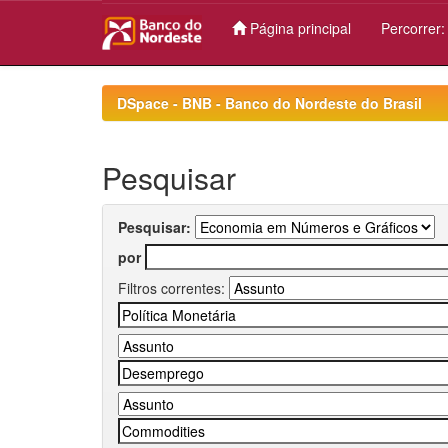
Página principal
Percorrer
Skip
navigation
DSpace - BNB - Banco do Nordeste do Brasil
Pesquisar
Pesquisar:
por
Filtros correntes: