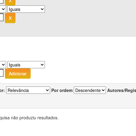
or:
Por ordem
Autores/Regi
quisa não produziu resultados.