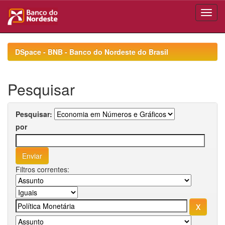
Skip
navigation
DSpace - BNB - Banco do Nordeste do Brasil
Pesquisar
Pesquisar:
por
Filtros correntes: