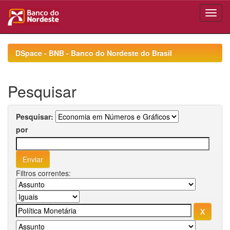
Skip
navigation
DSpace - BNB - Banco do Nordeste do Brasil
Pesquisar
Pesquisar:
por
Filtros correntes: