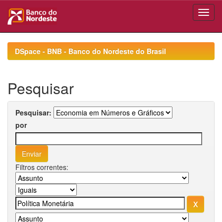
Skip
navigation
DSpace - BNB - Banco do Nordeste do Brasil
Pesquisar
Pesquisar:
por
Filtros correntes: