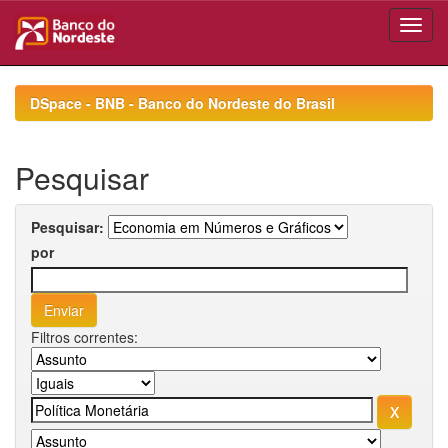
Skip
navigation
DSpace - BNB - Banco do Nordeste do Brasil
Pesquisar
Pesquisar:
por
Filtros correntes: