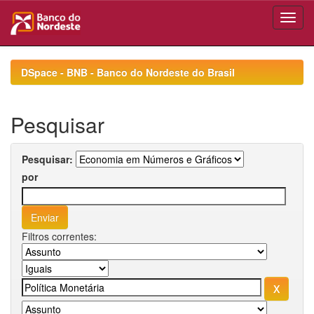
Skip
navigation
DSpace - BNB - Banco do Nordeste do Brasil
Pesquisar
Pesquisar:
por
Filtros correntes: