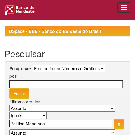
Skip
navigation
DSpace - BNB - Banco do Nordeste do Brasil
Pesquisar
Pesquisar:
por
Filtros correntes: