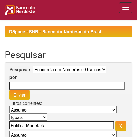
Skip
navigation
DSpace - BNB - Banco do Nordeste do Brasil
Pesquisar
Pesquisar:
por
Filtros correntes: