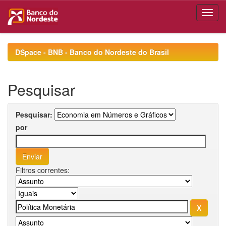
Skip
navigation
DSpace - BNB - Banco do Nordeste do Brasil
Pesquisar
Pesquisar:
por
Filtros correntes: