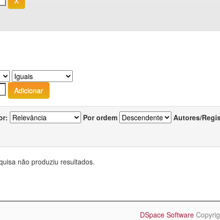
or:
Por ordem
Autores/Regi
quisa não produziu resultados.
DSpace Software
Copyrig