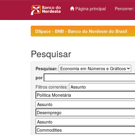
Página principal
Percorrer
Skip
navigation
DSpace - BNB - Banco do Nordeste do Brasil
Pesquisar
Pesquisar:
por
Filtros correntes: