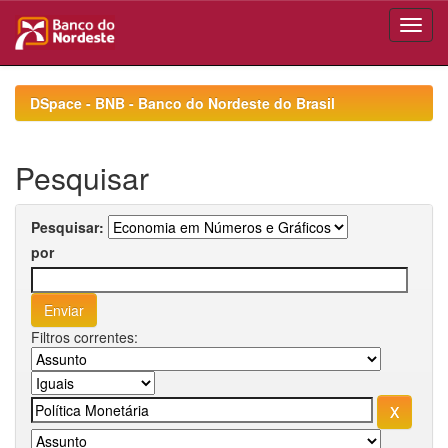
Skip
navigation
DSpace - BNB - Banco do Nordeste do Brasil
Pesquisar
Pesquisar:
por
Filtros correntes: