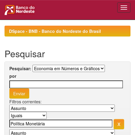
Skip
navigation
DSpace - BNB - Banco do Nordeste do Brasil
Pesquisar
Pesquisar:
por
Filtros correntes: