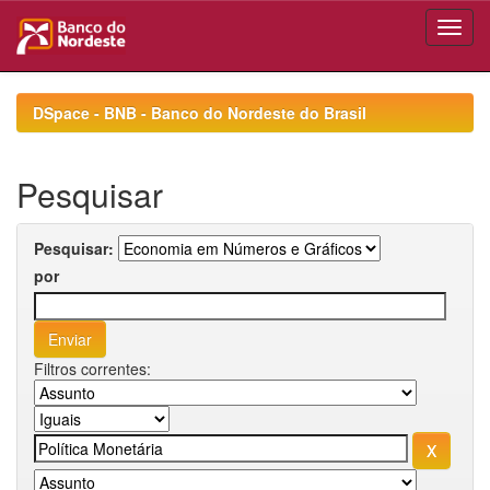
Skip
navigation
DSpace - BNB - Banco do Nordeste do Brasil
Pesquisar
Pesquisar:
por
Filtros correntes: