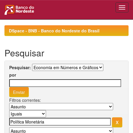
Skip
navigation
DSpace - BNB - Banco do Nordeste do Brasil
Pesquisar
Pesquisar:
por
Filtros correntes: