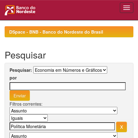
Skip
navigation
DSpace - BNB - Banco do Nordeste do Brasil
Pesquisar
Pesquisar:
por
Filtros correntes: