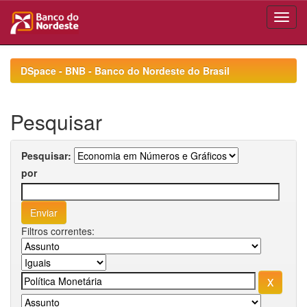
Skip
navigation
DSpace - BNB - Banco do Nordeste do Brasil
Pesquisar
Pesquisar:
por
Filtros correntes: