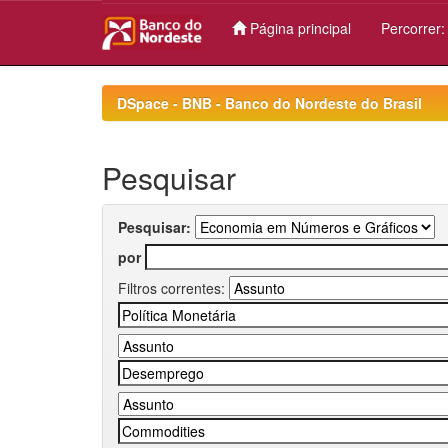
Página principal
Percorrer
Skip
navigation
DSpace - BNB - Banco do Nordeste do Brasil
Pesquisar
Pesquisar:
por
Filtros correntes: