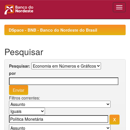
Skip
navigation
DSpace - BNB - Banco do Nordeste do Brasil
Pesquisar
Pesquisar:
por
Filtros correntes: