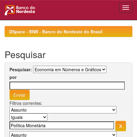
Skip
navigation
DSpace - BNB - Banco do Nordeste do Brasil
Pesquisar
Pesquisar:
por
Filtros correntes: