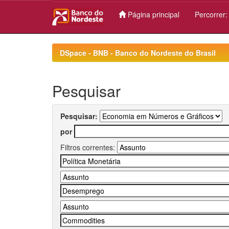
Página principal
Percorrer
Skip
navigation
DSpace - BNB - Banco do Nordeste do Brasil
Pesquisar
Pesquisar:
por
Filtros correntes: