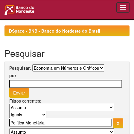
Skip
navigation
DSpace - BNB - Banco do Nordeste do Brasil
Pesquisar
Pesquisar:
por
Filtros correntes: