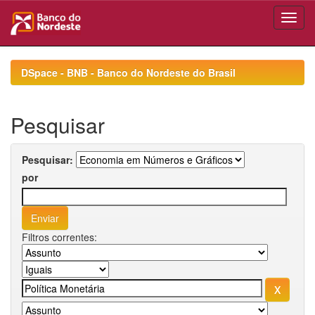
Skip
navigation
DSpace - BNB - Banco do Nordeste do Brasil
Pesquisar
Pesquisar:
por
Filtros correntes: