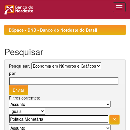
Skip
navigation
DSpace - BNB - Banco do Nordeste do Brasil
Pesquisar
Pesquisar:
por
Filtros correntes: