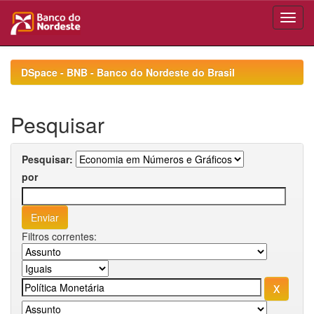
Skip
navigation
DSpace - BNB - Banco do Nordeste do Brasil
Pesquisar
Pesquisar:
por
Filtros correntes: