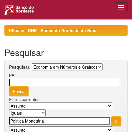
Skip
navigation
DSpace - BNB - Banco do Nordeste do Brasil
Pesquisar
Pesquisar:
por
Filtros correntes: