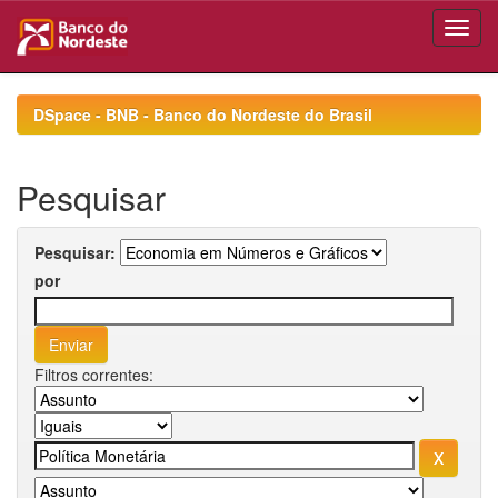
Skip
navigation
DSpace - BNB - Banco do Nordeste do Brasil
Pesquisar
Pesquisar:
por
Filtros correntes: