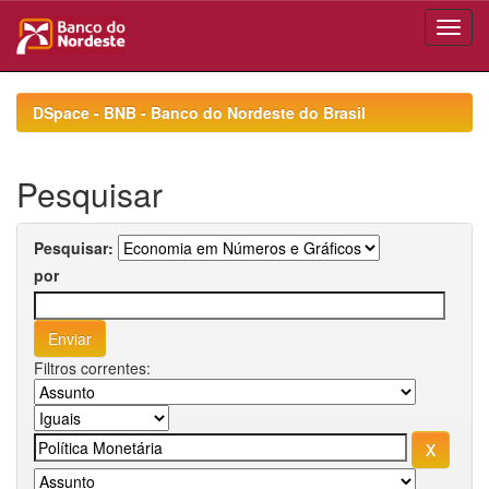
Skip
navigation
DSpace - BNB - Banco do Nordeste do Brasil
Pesquisar
Pesquisar:
por
Filtros correntes: