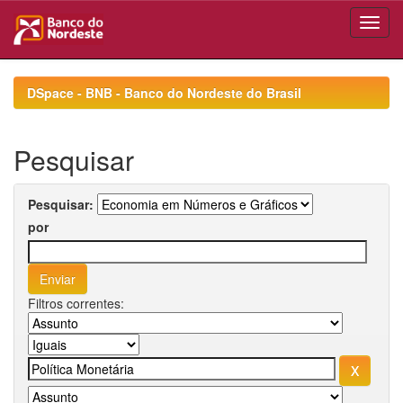
Skip
navigation
DSpace - BNB - Banco do Nordeste do Brasil
Pesquisar
Pesquisar:
por
Filtros correntes: