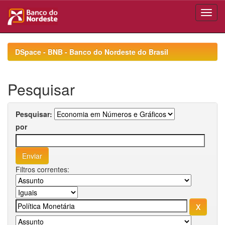
Skip
navigation
DSpace - BNB - Banco do Nordeste do Brasil
Pesquisar
Pesquisar:
por
Filtros correntes: