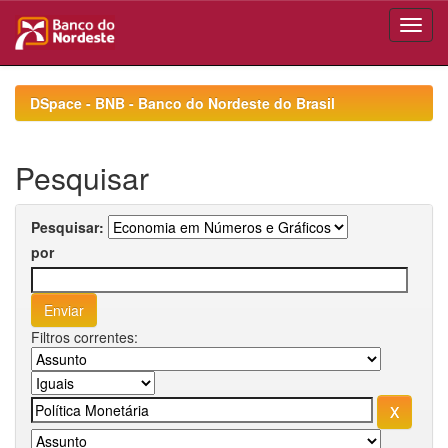
Skip
navigation
DSpace - BNB - Banco do Nordeste do Brasil
Pesquisar
Pesquisar:
por
Filtros correntes: