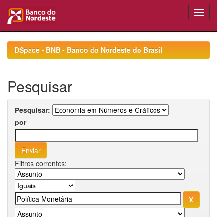
Skip
navigation
DSpace - BNB - Banco do Nordeste do Brasil
Pesquisar
Pesquisar:
por
Filtros correntes: