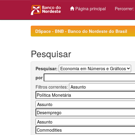
Página principal
Percorrer
Skip
navigation
DSpace - BNB - Banco do Nordeste do Brasil
Pesquisar
Pesquisar:
por
Filtros correntes: