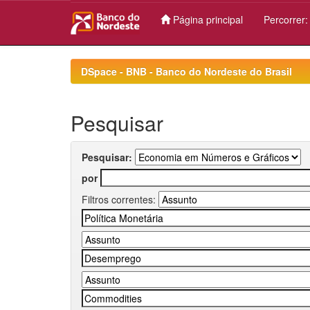
Página principal
Percorrer
Skip
navigation
DSpace - BNB - Banco do Nordeste do Brasil
Pesquisar
Pesquisar:
por
Filtros correntes: