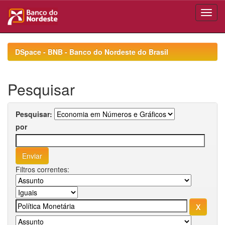
Skip
navigation
DSpace - BNB - Banco do Nordeste do Brasil
Pesquisar
Pesquisar:
por
Filtros correntes: