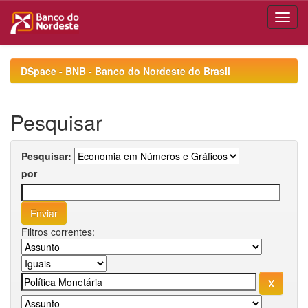
Skip
navigation
DSpace - BNB - Banco do Nordeste do Brasil
Pesquisar
Pesquisar:
por
Filtros correntes: