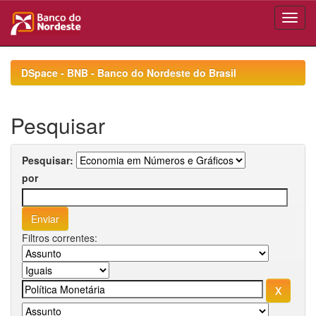
Skip
navigation
DSpace - BNB - Banco do Nordeste do Brasil
Pesquisar
Pesquisar:
por
Filtros correntes: