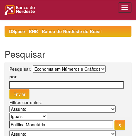
Skip
navigation
DSpace - BNB - Banco do Nordeste do Brasil
Pesquisar
Pesquisar:
por
Filtros correntes: