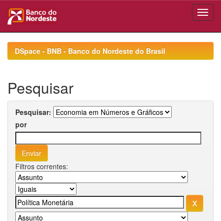
Skip
navigation
DSpace - BNB - Banco do Nordeste do Brasil
Pesquisar
Pesquisar:
por
Filtros correntes: