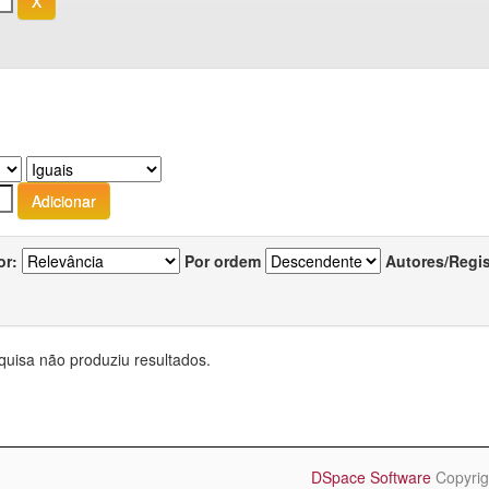
or:
Por ordem
Autores/Regi
quisa não produziu resultados.
DSpace Software
Copyrig