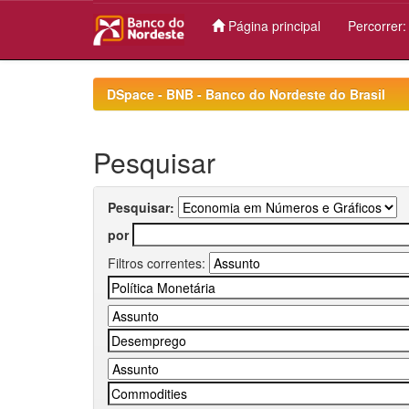
Página principal
Percorrer
Skip
navigation
DSpace - BNB - Banco do Nordeste do Brasil
Pesquisar
Pesquisar:
por
Filtros correntes: