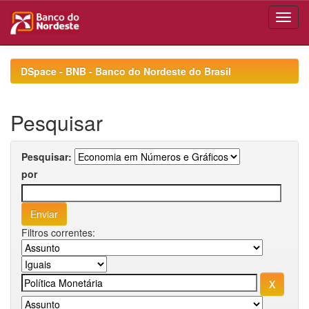
Skip
navigation
DSpace - BNB - Banco do Nordeste do Brasil
Pesquisar
Pesquisar:
por
Filtros correntes: