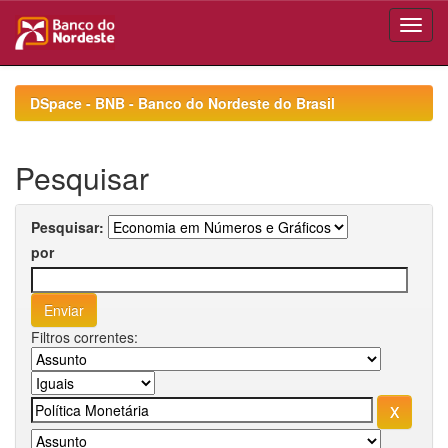
Skip
navigation
DSpace - BNB - Banco do Nordeste do Brasil
Pesquisar
Pesquisar:
por
Filtros correntes: