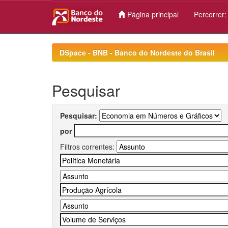
Página principal
Percorrer
Skip
navigation
DSpace - BNB - Banco do Nordeste do Brasil
Pesquisar
Pesquisar:
por
Filtros correntes: