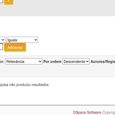
or:
Por ordem
Autores/Regi
quisa não produziu resultados.
DSpace Software
Copyrig