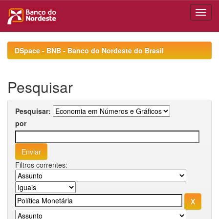
Skip
navigation
DSpace - BNB - Banco do Nordeste do Brasil
Pesquisar
Pesquisar:
por
Filtros correntes: