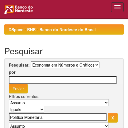
Skip
navigation
DSpace - BNB - Banco do Nordeste do Brasil
Pesquisar
Pesquisar:
por
Filtros correntes: