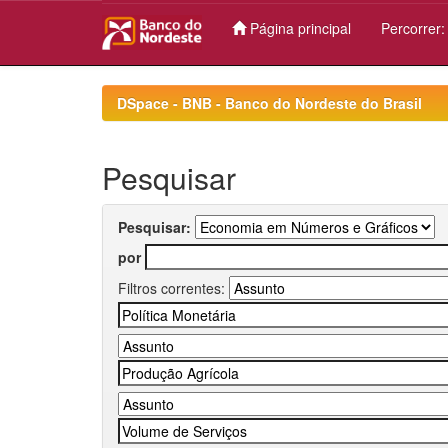
Página principal
Percorrer
Skip
navigation
DSpace - BNB - Banco do Nordeste do Brasil
Pesquisar
Pesquisar:
por
Filtros correntes: