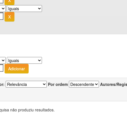
or:
Por ordem
Autores/Regi
quisa não produziu resultados.