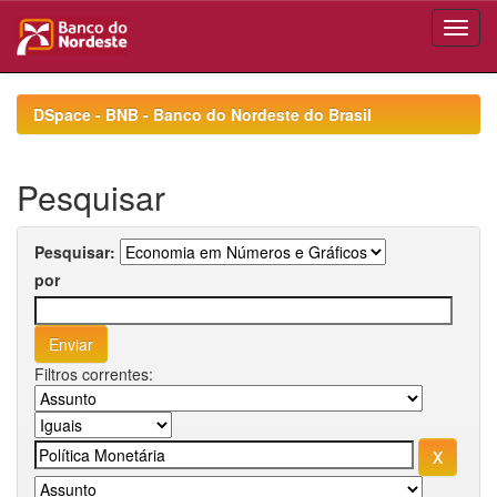
Skip
navigation
DSpace - BNB - Banco do Nordeste do Brasil
Pesquisar
Pesquisar:
por
Filtros correntes: