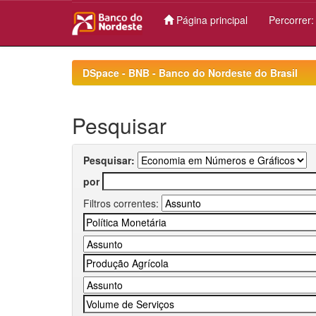
Página principal
Percorrer
Skip
navigation
DSpace - BNB - Banco do Nordeste do Brasil
Pesquisar
Pesquisar:
por
Filtros correntes: