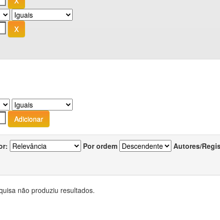
or:
Por ordem
Autores/Regi
quisa não produziu resultados.