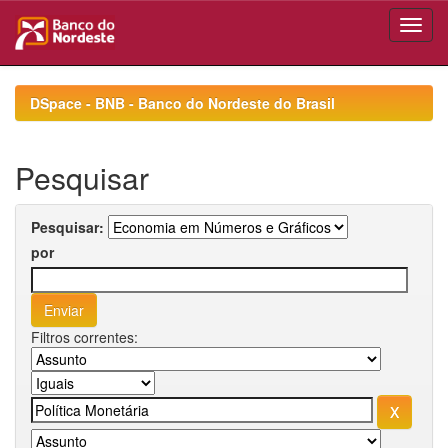
Skip
navigation
DSpace - BNB - Banco do Nordeste do Brasil
Pesquisar
Pesquisar:
por
Filtros correntes: