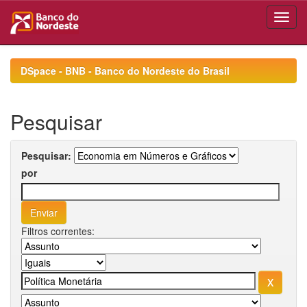
Skip
navigation
DSpace - BNB - Banco do Nordeste do Brasil
Pesquisar
Pesquisar:
por
Filtros correntes: