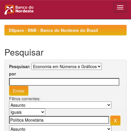
Skip
navigation
DSpace - BNB - Banco do Nordeste do Brasil
Pesquisar
Pesquisar:
por
Filtros correntes: